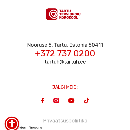
SISEVEEB
Nooruse 5, Tartu, Estonia 50411
+372 737 0200
RAAMATUKOGU
tartuh@tartuh.ee
JÄLGI MEID:
E-ÕPE
Privaatsuspoliitika
Veebiarendus - Pineparks