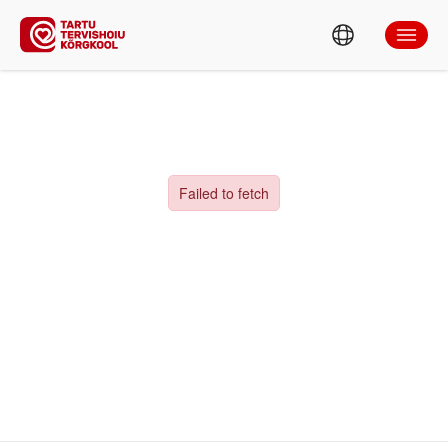
ÕPPIMINE
Otsing
KOOLITUSED JA TEENUSED
TEADUS JA ARENDUSTEGEVUS
TAHVEL
KÕRGKOOLIST