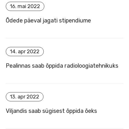
SISEVEEB
16. mai 2022
Õdede päeval jagati stipendiume
14. apr 2022
RAAMATUKOGU
Pealinnas saab õppida radioloogiatehnikuks
13. apr 2022
E-ÕPE
Viljandis saab sügisest õppida õeks