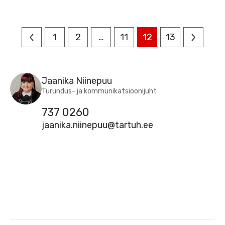
1
2
…
11
12
13
E-MAIL
Jaanika Niinepuu
Turundus- ja kommunikatsioonijuht
737 0260
jaanika.niinepuu@tartuh.ee
DOKUMENDIREGISTER