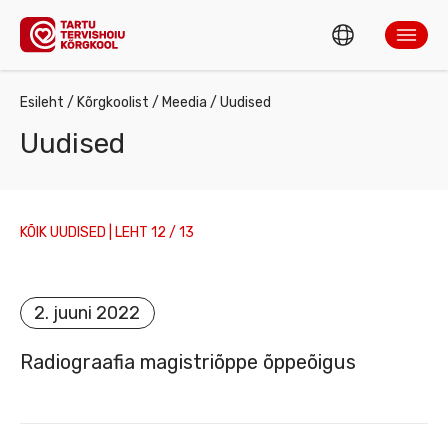
ENG
ÕPPIMINE
Esileht
/
Kõrgkoolist
/
Meedia
/
Uudised
EST
Uudised
Otsing
KOOLITUSED JA TEENUSED
KÕIK UUDISED | LEHT 12 / 13
TEADUS JA ARENDUSTEGEVUS
TAHVEL
KÕRGKOOLIST
2. juuni 2022
Radiograafia magistriõppe õppeõigus