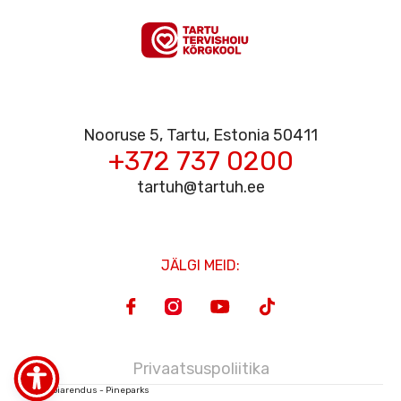
SITEMAP
Nooruse 5, Tartu, Estonia 50411
+372 737 0200
tartuh@tartuh.ee
FACEBOOK
ENG
JÄLGI MEID:
EST
YOUTUBE
Privaatsuspoliitika
Veebiarendus - Pineparks